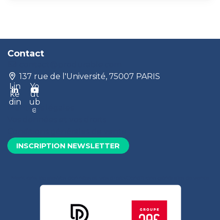
Contact
contact@produrable.com
137 rue de l'Université, 75007 PARIS
Lin
Yo
ke
ut
din
ub
Mentions légales
e
Vos données et vos droits
Conditions générales de vente
INSCRIPTION NEWSLETTER
Mentions légales
Vos données et vos droits
Conditions générales de vente