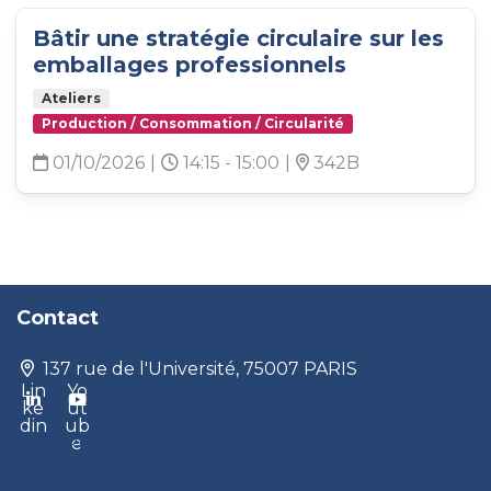
Bâtir une stratégie circulaire sur les
emballages professionnels
Ateliers
Production / Consommation / Circularité
01/10/2026
|
14:15 - 15:00
|
342B
Contact
contact@produrable.com
137 rue de l'Université, 75007 PARIS
Lin
Yo
ke
ut
din
ub
Mentions légales
e
Vos données et vos droits