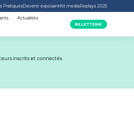
s Pratiques
Devenir exposant
Kit media
Replays 2025
ants
Actualités
BILLETTERIE
eurs inscrits et connectés.