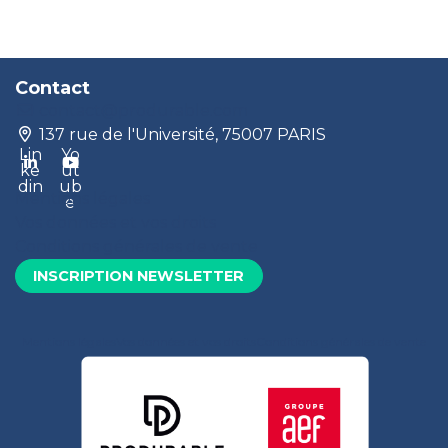
Contact
contact@produrable.com
137 rue de l'Université, 75007 PARIS
Lin
Yo
ke
ut
din
ub
Mentions légales
e
Vos données et vos droits
Conditions générales de vente
INSCRIPTION NEWSLETTER
Mentions légales
Vos données et vos droits
Conditions générales de vente