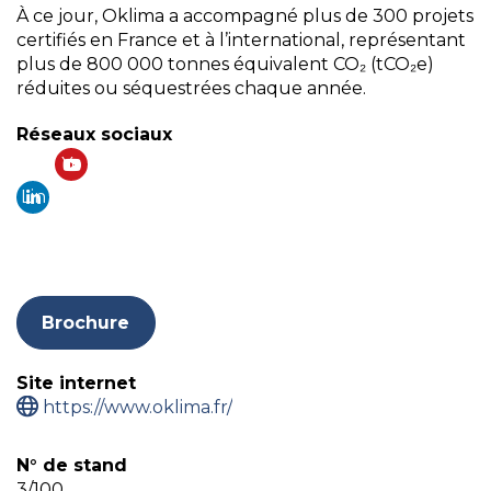
À ce jour, Oklima a accompagné plus de 300 projets
certifiés en France et à l’international, représentant
plus de 800 000 tonnes équivalent CO₂ (tCO₂e)
réduites ou séquestrées chaque année.
Réseaux sociaux
Yo
Lin
ut
ke
ub
din
e
Brochure
Site internet
https://www.oklima.fr/
N° de stand
3/100