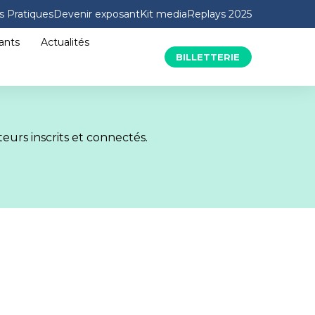
s Pratiques
Devenir exposant
Kit media
Replays 2025
ants
Actualités
BILLETTERIE
eurs inscrits et connectés.