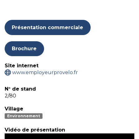
ke
din
Présentation commerciale
Brochure
Site internet
www.employeurprovelo.fr
N° de stand
2/80
Village
Environnement
Vidéo de présentation