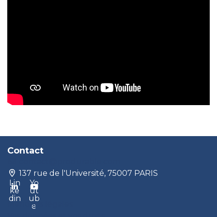
Contact
contact@produrable.com
137 rue de l'Université, 75007 PARIS
Lin
Yo
ke
ut
din
ub
Mentions légales
e
Vos données et vos droits