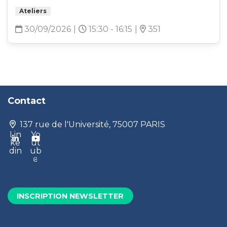
Ateliers
30/09/2026
|
15:30 - 16:15
|
351
Contact
contact@produrable.com
137 rue de l'Université, 75007 PARIS
Lin
Yo
ke
ut
din
ub
Mentions légales
e
Vos données et vos droits
Conditions générales de vente
INSCRIPTION NEWSLETTER