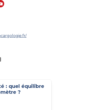
Yo
ut
ub
ram
e
ocargologie.fr/
é : quel équilibre
lomètre ?