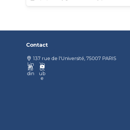
Contact
contact@produrable.com
137 rue de l'Université, 75007 PARIS
Lin
Yo
ke
ut
din
ub
e