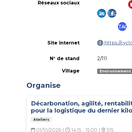
Réseaux sociaux
Lin
Fac
ke
eb
Instag
din
ook
Site internet
https://cycl
N° de stand
2/111
Village
Environnement
Organise
Décarbonation, agilité, rentabilit
pour la logistique du dernier ki
Ateliers
01/10/2026
|
14:15 - 15:00
|
315