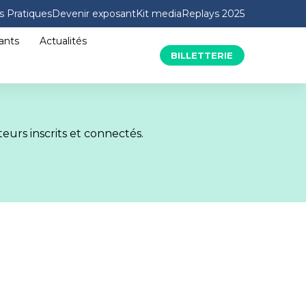
s Pratiques
Devenir exposant
Kit media
Replays 2025
ants
Actualités
BILLETTERIE
eurs inscrits et connectés.