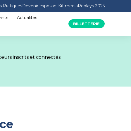
s Pratiques
Devenir exposant
Kit media
Replays 2025
ants
Actualités
BILLETTERIE
eurs inscrits et connectés.
nce