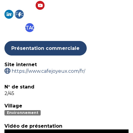
Yo
Lin
Fac
ut
ke
eb
ub
Instagram
din
ook
e
Présentation commerciale
Site internet
https://www.cafejoyeux.com/fr/
N° de stand
2/45
Village
Environnement
Vidéo de présentation