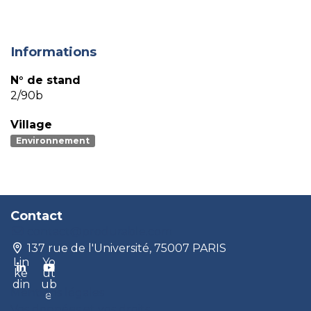
Informations
N° de stand
2/90b
Village
Environnement
Contact
contact@produrable.com
137 rue de l'Université, 75007 PARIS
Lin
Yo
ke
ut
din
ub
Mentions légales
e
Vos données et vos droits