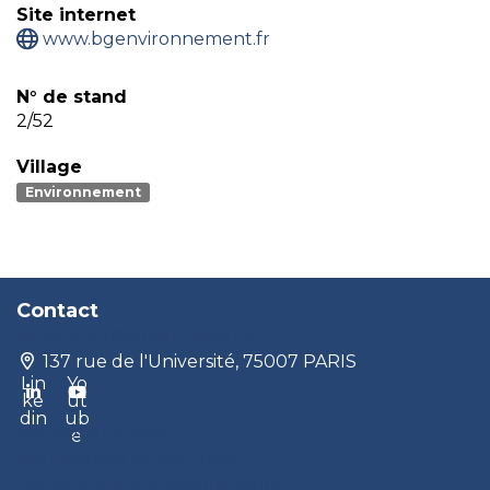
Site internet
www.bgenvironnement.fr
N° de stand
2/52
Village
Environnement
Contact
contact@produrable.com
137 rue de l'Université, 75007 PARIS
Lin
Yo
ke
ut
din
ub
Mentions légales
e
Vos données et vos droits
Conditions générales de vente