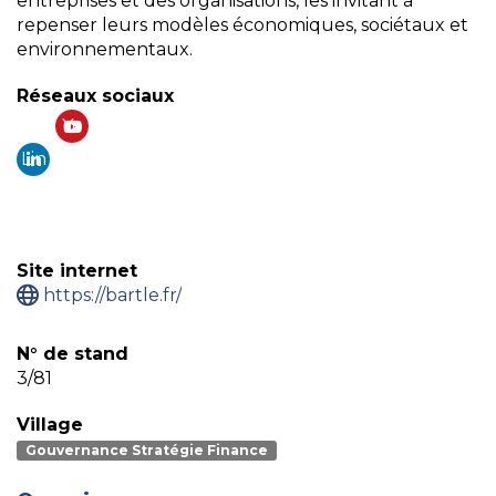
entreprises et des organisations, les invitant à
repenser leurs modèles économiques, sociétaux et
environnementaux.
Réseaux sociaux
Yo
Lin
ut
ke
ub
din
e
Site internet
https://bartle.fr/
N° de stand
3/81
Village
Gouvernance Stratégie Finance