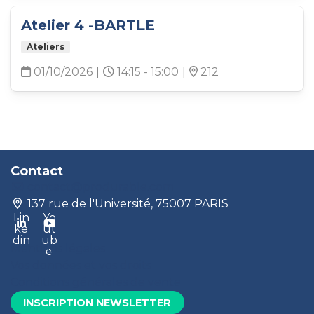
Atelier 4 -BARTLE
Ateliers
01/10/2026
|
14:15 - 15:00
|
212
Contact
contact@produrable.com
137 rue de l'Université, 75007 PARIS
Lin
Yo
ke
ut
din
ub
Mentions légales
e
Vos données et vos droits
Conditions générales de vente
INSCRIPTION NEWSLETTER