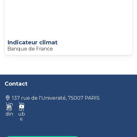
Indicateur climat
Banque de France
Contact
contact@produrable.com
137 rue de l'Université, 75007 PARIS
Lin
Yo
ke
ut
din
ub
Mentions légales
e
Vos données et vos droits
Conditions générales de vente