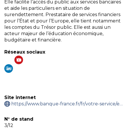
Elle facilite l’accès du public aux services bancaires
et aide les particuliers en situation de
surendettement. Prestataire de services financiers
pour l’État et pour l’Europe, elle tient notamment
les comptes du Trésor public. Elle est aussi un
acteur majeur de l’éducation économique,
budgétaire et financière.
Réseaux sociaux
Yo
Lin
ut
ke
ub
din
e
Site internet
https://www.banque-france.fr/fr/votre-service/entreprises/la-banque-de-france-vous-aide/indicateur-climat
N° de stand
3/12