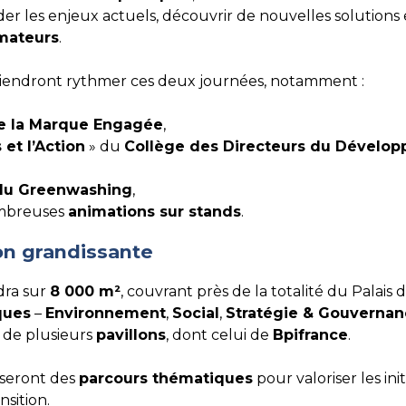
 les enjeux actuels, découvrir de nouvelles solutions et
rmateurs
.
iendront rythmer ces deux journées, notamment :
de la Marque Engagée
,
 et l’Action
» du
Collège des Directeurs du Dévelo
du Greenwashing
,
ombreuses
animations sur stands
.
on grandissante
ndra sur
8 000 m²
, couvrant près de la totalité du Palais 
ques
–
Environnement
,
Social
,
Stratégie & Gouverna
s de plusieurs
pavillons
, dont celui de
Bpifrance
.
seront des
parcours thématiques
pour valoriser les init
nsition.