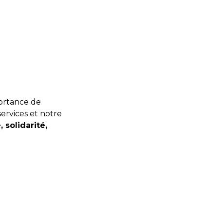
ortance de
services et notre
, solidarité,