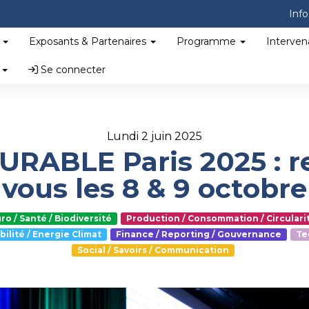
Info
?
Exposants & Partenaires
Programme
Interven
s
Se connecter
lundi 2 juin 2025
RABLE Paris 2025 : r
vous les 8 & 9 octobre
ro / Santé / Biodiversité
Production / Consommation / Circulari
bilité / Energie Climat
Finance / Reporting / Gouvernance
Te
Social / Savoirs / Communication