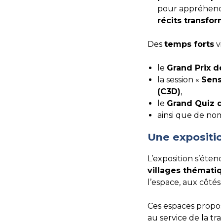
pour appréhender
récits transfo
Des
temps forts
v
le
Grand Prix 
la session «
Sens
(C3D)
,
le
Grand Quiz 
ainsi que de n
Une expositi
L’exposition s’éte
villages thémati
l’espace, aux côté
Ces espaces propo
au service de la tra