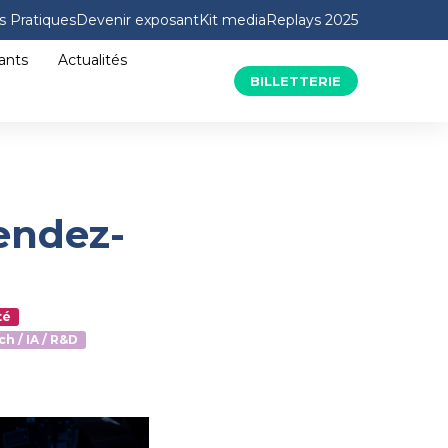
s Pratiques
Devenir exposant
Kit media
Replays 2025
ants
Actualités
BILLETTERIE
endez-
té
ch / IA / R&D