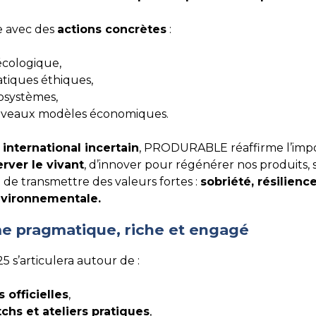
e avec des
actions concrètes
:
 écologique,
atiques éthiques,
cosystèmes,
uveaux modèles économiques.
international incertain
, PRODURABLE réaffirme l’imp
rver le vivant
, d’innover pour régénérer nos produits, 
de transmettre des valeurs fortes :
sobriété, résilience
nvironnementale.
 pragmatique, riche et engagé
’articulera autour de :
 officielles
,
chs et ateliers pratiques
,