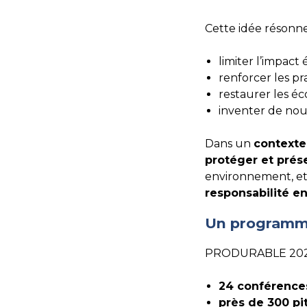
Cette idée résonn
limiter l’impact
renforcer les pr
restaurer les é
inventer de no
Dans un
contexte 
protéger et prése
environnement, et 
responsabilité e
Un programme
PRODURABLE 2025 s
24 conférences
près de 300 pit