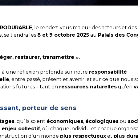
RODURABLE
, le rendez-vous majeur des acteurs et des
, se tiendra les
8 et 9 octobre 2025
au
Palais des Con
téger, restaurer, transmettre ».
te à une réflexion profonde sur notre
responsabilité
elle
, entre passé, présent et avenir, et sur ce que nous 
ations futures – tant en
ressources naturelles
qu’en
v
ssant, porteur de sens
itages
, qu’ils soient
économiques
,
écologiques
ou
soc
n
enjeu collectif
, où chaque individu et chaque organisa
 construction d’un monde
plus respectueux
et
plus dur