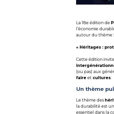
La 18e édition de
P
l’économie durable
autour du thème :
« Héritages : pro
Cette édition invi
intergénérationn
(ou pas) aux génér
faire
et
cultures
.
Un thème pui
Le thème des
hér
la durabilité est u
essentiel dans la