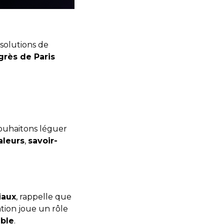
 solutions de
grès de Paris
souhaitons léguer
aleurs
,
savoir-
iaux
, rappelle que
tion joue un rôle
able
.