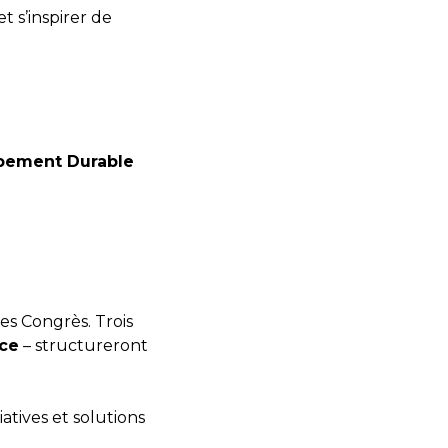
 s’inspirer de
ppement Durable
des Congrès. Trois
nce
– structureront
iatives et solutions