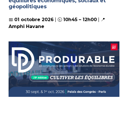
équilibres économiques, sociaux et
géopolitiques
📅
01 octobre 2026
| 🕥
10h45 – 12h00
| 📍
Amphi Havane
Contact
contact@produrable.com