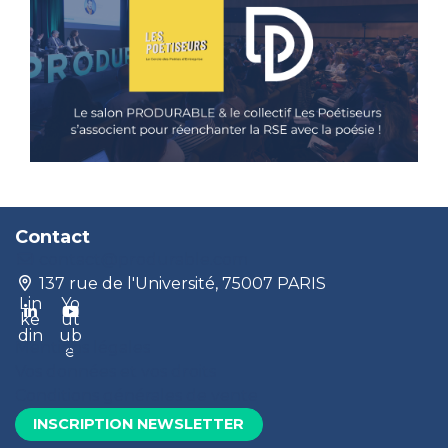
Contact
contact@produrable.com
137 rue de l'Université, 75007 PARIS
Lin
Yo
ke
ut
din
ub
Mentions légales
e
Vos données et vos droits
Conditions générales de vente
INSCRIPTION NEWSLETTER